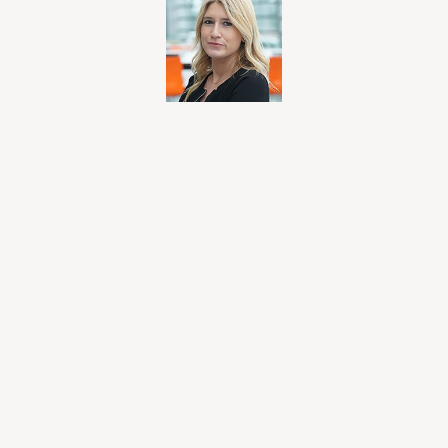
Dr. Öğretim Üyesi İrem Yalkı
Künye
Doç. Dr. Tuğba Öztürk